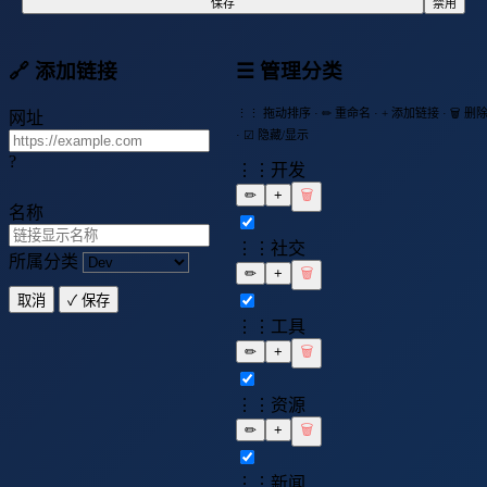
保存
禁用
🔗 添加链接
☰ 管理分类
⋮⋮ 拖动排序 · ✏ 重命名 · + 添加链接 · 🗑 删
网址
· ☑ 隐藏/显示
?
⋮⋮
开发
✏
+
🗑
名称
⋮⋮
社交
所属分类
✏
+
🗑
取消
✓ 保存
⋮⋮
工具
✏
+
🗑
⋮⋮
资源
✏
+
🗑
⋮⋮
新闻