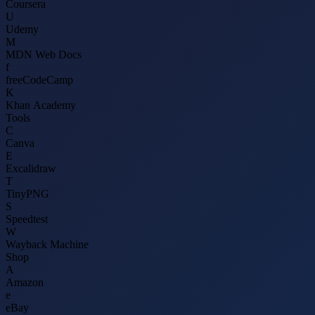
Coursera
U
Udemy
M
MDN Web Docs
f
freeCodeCamp
K
Khan Academy
Tools
C
Canva
E
Excalidraw
T
TinyPNG
S
Speedtest
W
Wayback Machine
Shop
A
Amazon
e
eBay