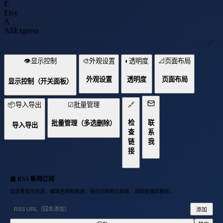
E
Etsy
A
AliExpress
⋮⋮
⇄
👁
显示控制
🎨
外观设置
◐
透明度
📐
页面布局
外观设置
透明度
页面布局
显示控制（开关面板）
📦
导入导出
☑
批量管理
🔗
检
联
批量管理（多选删除）
导入导出
查
系
链
我
接
📰 RSS 新闻订阅
勾选要显示的源，编辑名称和链接；保存后刷新仍保留，清除链接即删除。
添加