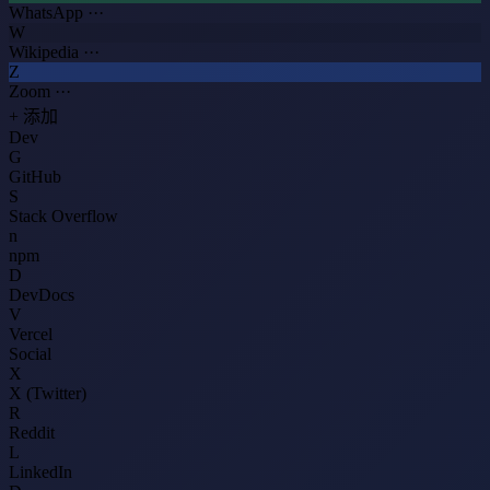
WhatsApp
···
W
Wikipedia
···
Z
Zoom
···
+ 添加
Dev
G
GitHub
S
Stack Overflow
n
npm
D
DevDocs
V
Vercel
Social
X
X (Twitter)
R
Reddit
L
LinkedIn