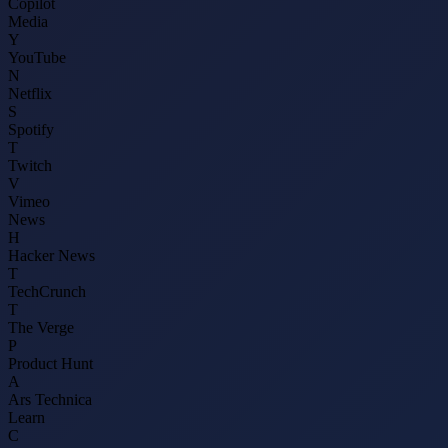
Copilot
Media
Y
YouTube
N
Netflix
S
Spotify
T
Twitch
V
Vimeo
News
H
Hacker News
T
TechCrunch
T
The Verge
P
Product Hunt
A
Ars Technica
Learn
C