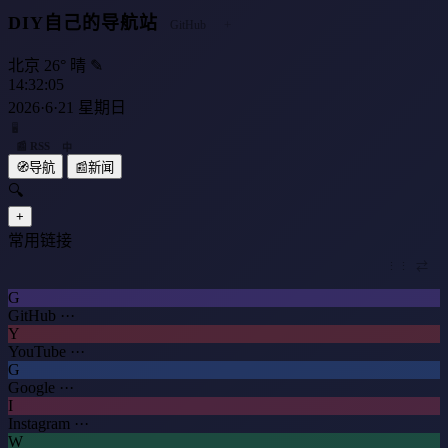
DIY自己的导航站
+
GitHub
北京 26° 晴
✎
14:32:05
2026·6·21 星期日
🖥
📰 RSS
中
🧭
导航
📰
新闻
🔍
+
常用链接
⋮⋮
⇄
G
GitHub
···
Y
YouTube
···
G
Google
···
I
Instagram
···
W